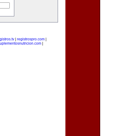
gistros.tv
|
registrospro.com
|
uplementosnutricion.com
|