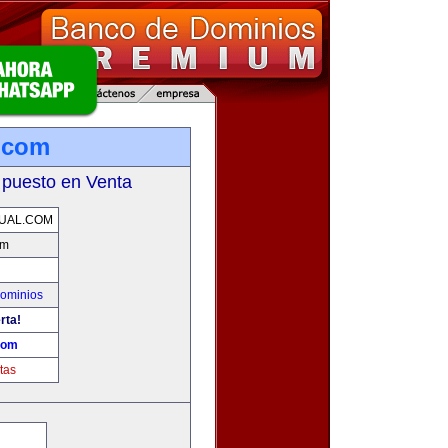
l.com
 puesto en Venta
UAL.COM
om
ominios
rta!
.com
tas