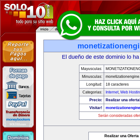
monetizationeng
El dueño de este dominio lo ha
Mayusculas:
MONETIZATIONEN
Minusculas:
monetizationengine
Longitud:
18 caracteres
Categorias:
Internet
,
Web Hostin
Precio:
Realizar una oferta
Visitar!
monetizationengin
Serán consideradas ofer
Realizar una Oferta