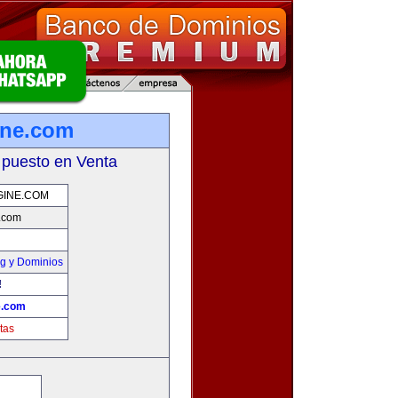
ine.com
 puesto en Venta
GINE.COM
.com
g y Dominios
!
e.com
tas