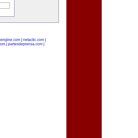
nengine.com
|
netactic.com
|
com
|
partesdeprensa.com
|