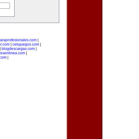
araprofesionales.com
|
er.com
|
celujuegos.com
|
|
blogdescargas.com
|
esenlinea.com
|
.com
|