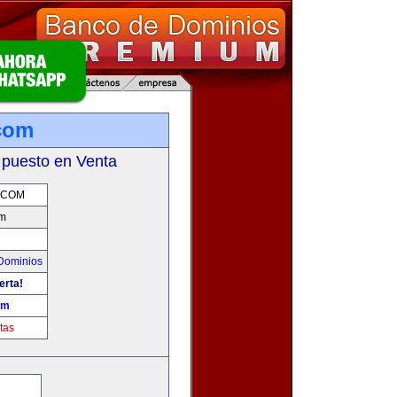
com
 puesto en Venta
.COM
m
Dominios
erta!
om
tas