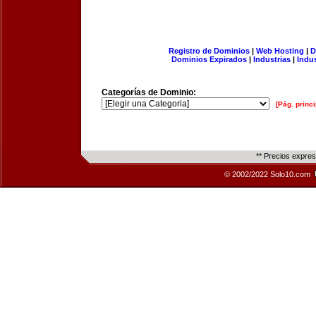
Registro de Dominios
|
Web Hosting
|
D
Dominios Expirados
|
Industrias
|
Indu
Categorías de Dominio:
[Pág. princi
** Precios expre
© 2002/2022 Solo10.com