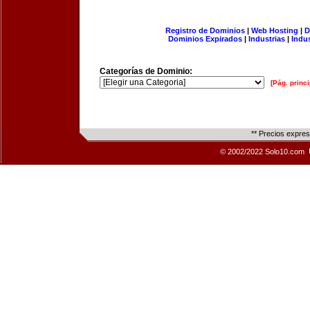
Registro de Dominios
|
Web Hosting
|
D
Dominios Expirados
|
Industrias
|
Indu
Categorías de Dominio:
[Pág. princi
** Precios expre
© 2002/2022 Solo10.com