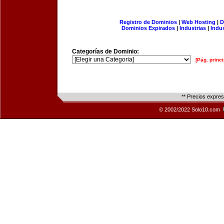
Registro de Dominios
|
Web Hosting
|
D
Dominios Expirados
|
Industrias
|
Indu
Categorías de Dominio:
[Pág. princi
** Precios expre
© 2002/2022 Solo10.com