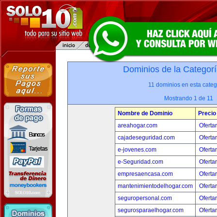
Dominios de la Categorí
11 dominios en esta categ
Mostrando 1 de 11
Nombre de Dominio
Precio
areahogar.com
Oferta
cajadeseguridad.com
Oferta
e-jovenes.com
Oferta
e-Seguridad.com
Oferta
empresaencasa.com
Oferta
mantenimientodelhogar.com
Oferta
seguropersonal.com
Oferta
segurosparaelhogar.com
Oferta